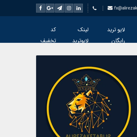
fx@alirezake
لایو ترید
لینک
کد
رایگان
لایوترید
تخفیف