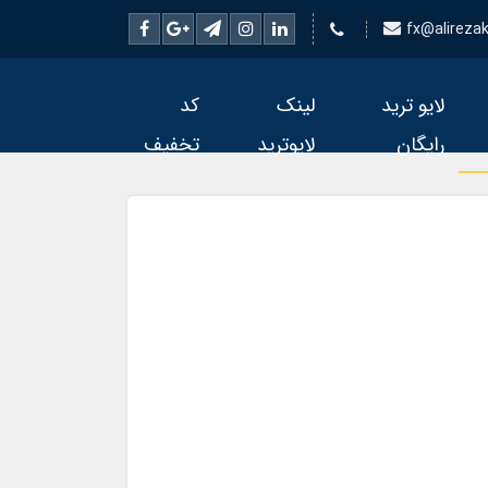
fx@alirezake
لایو ترید
لینک
کد
رایگان
لایوترید
تخفیف