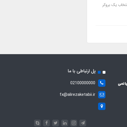
نتخاب یک بروکر
پل ارتباطی با ما
02100000000
ا نمی
fx@alirezaketabii.ir