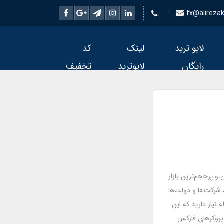
fx@alirezake
لایو ترید
لینک
کد
رایگان
لایوترید
تخفیف
رگترین و پرحجم‌ترین بازار
، شرکت‌ها و دولت‌ها
 نیاز دارید که این
 بروکرهای فارکس