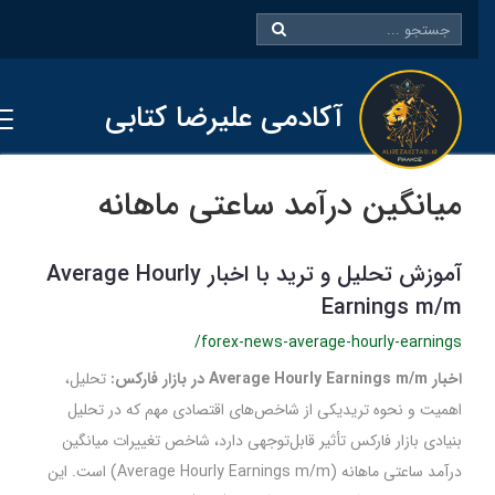
آکادمی علیرضا کتابی
میانگین درآمد ساعتی ماهانه
آموزش تحلیل و ترید با اخبار Average Hourly
Earnings m/m
/forex-news-average-hourly-earnings
اخبار Average Hourly Earnings m/m در بازار فارکس:
تحلیل،
اهمیت و نحوه تریدیکی از شاخص‌های اقتصادی مهم که در تحلیل
بنیادی بازار فارکس تأثیر قابل‌توجهی دارد، شاخص تغییرات میانگین
درآمد ساعتی ماهانه (Average Hourly Earnings m/m) است. این