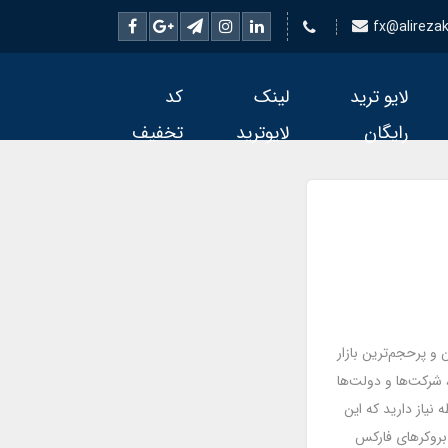
fx@alirezake
لایو ترید
لینک
کد
رایگان
لایوترید
تخفیف
رگترین و پرحجم‌ترین بازار
، شرکت‌ها و دولت‌ها
 نیاز دارید که این
 بروکرهای فارکس