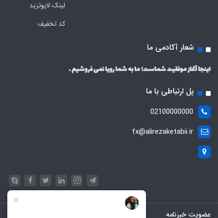
لینک لایوترید
کد تخفیف
شعار آکادمی ما
اینجا آغاز موفقیت شماست؛ ما به شما رویا نمی فروشیم .
پل ارتباطی با ما
02100000000
fx@alirezaketabii.ir
عضویت خبرنامه